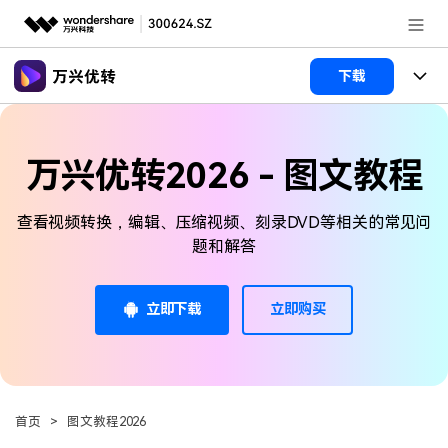
推荐产品
下载
AIGC数字创意
政企服务
产品
实用工具
万兴优转2026 - 图文教程
新闻中心
功能
查看视频转换，编辑、压缩视频、刻录DVD等相关的常见问
关于万兴
文章资讯
视频裁剪
视频合并
视频工具
题和解答
视频播放器
视频转换
加入我们
帮助中心
格式转换
AI 工具
视频压缩
视频分割
立即下载
立即购买
视频转GIF
HDR 视频转换器
帮助中心
常见问题
视频压缩
图片工具
登录
立即购买
录屏工具
视频去水印
使用指南
追踪裁剪
智能抠像
视频编辑
音频工具
客服热线：
4000-300624
多功能工具箱
DVD刻录
首页
>
图文教程2026
技术参数
电脑录屏