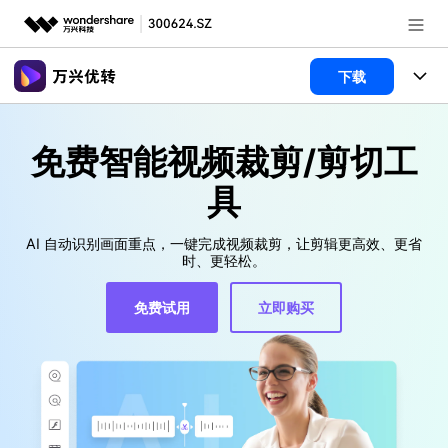
推荐产品
下载
AIGC数字创意
政企服务
产品
免费智能视频裁剪/剪切工
实用工具
新闻中心
功能
具
关于万兴
视频裁剪
视频合并
文章资讯
视频工具
AI 自动识别画面重点，一键完成视频裁剪，让剪辑更高效、更省
视频播放器
视频转换
时、更轻松。
加入我们
帮助中心
格式转换
AI 工具
视频压缩
视频分割
免费试用
立即购买
视频转GIF
HDR 视频转换器
帮助中心
常见问题
视频压缩
图片工具
登录
立即购买
录屏工具
视频去水印
使用指南
追踪裁剪
智能抠像
视频编辑
音频工具
客服热线：
4000-300624
多功能工具箱
DVD刻录
技术参数
电脑录屏