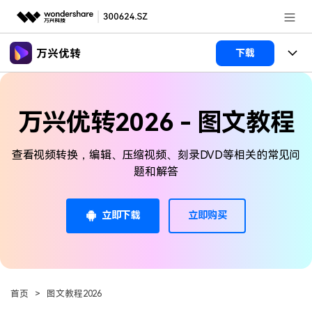
推荐产品
下载
AIGC数字创意
政企服务
产品
实用工具
万兴优转2026 - 图文教程
新闻中心
功能
查看视频转换，编辑、压缩视频、刻录DVD等相关的常见问
关于万兴
文章资讯
视频裁剪
视频合并
视频工具
题和解答
视频播放器
视频转换
加入我们
帮助中心
格式转换
AI 工具
视频压缩
视频分割
立即下载
立即购买
视频转GIF
HDR 视频转换器
帮助中心
常见问题
视频压缩
图片工具
登录
立即购买
录屏工具
视频去水印
使用指南
追踪裁剪
智能抠像
视频编辑
音频工具
客服热线：
4000-300624
多功能工具箱
DVD刻录
首页
>
图文教程2026
技术参数
电脑录屏