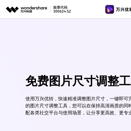
推荐产
AIGC数字创意
平台
视频裁剪
视频工具
格式转换
视频创意
绘图创意
企业
视频转换
AI 工具
代理
万兴剧厂
万兴图示
视频转GI
AI驱动的一站式精品影视内容创作平台
一站式办公绘图
客户
图片工具
视频去水
万兴喵影
万兴脑图
免费图片尺寸调整工
AI赋能，你也是剪辑大师
基于云的跨端思
音频工具
多功能工
万兴天幕
一句话生成视频/图片/音乐
使用万兴优转，快速精准调整图片尺寸，一键即可
的图片尺寸调整工具，您可以在保持高清画质的同
Wondershare SelfyzAI
配各类社交平台与使用场景，让分享更高效、更专
让照片动起来