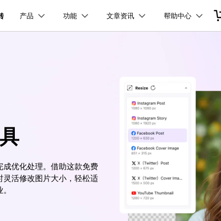
品
政企服务
新闻中心
关于万兴
产品
功能
文章资讯
帮助中心
加入我们
服务
解决方案
公司简介
新闻动态
投资者关系
行业应用
实用工具
视频合并
视频压缩
常见问题
视频编辑
使用指南
电脑录屏
技术参数
万兴优转 Windows版本
万兴优转 Mac版本
创业历程
活动专题
联系我们
用户
文档创意
数字文档
制造业
实用工具
互联网&
视频压缩
社会责任
供应商合作
商
创意绘图
交通运输
教育
万兴PDF
万兴恢复专家
免费下载
免费下载
免费下载
F
HDR 视频转换器
利器
秒会的全能PDF编辑神器
简单高效的数据管理软件
案例
视频创意
金融&银行
电力资源
印
追踪裁剪
万兴HiPDF
万兴易修
具
维导图软件
一站式在线PDF解决方案
视频/照片修复一站式解
具箱
DVD刻录
完成优化处理。借助这款免费
免费下载
时灵活修改图片大小，轻松适
业。
所有产品