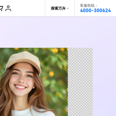
客服热线：
帮助中心
探索万兴
4000-300624
了解万兴
视频播放器
DVD刻录
科技
政企服务
视频分割
关于万兴
录屏工具
新闻中心
智能抠像
决方案
视频剪辑
加入我们
帮助中心