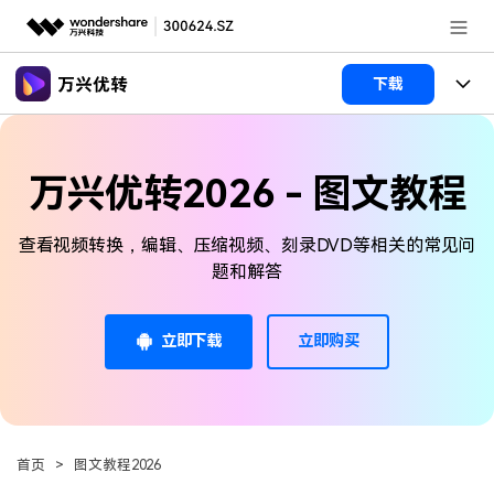
推荐产品
下载
AIGC数字创意
政企服务
产品
实用工具
万兴优转2026 - 图文教程
新闻中心
功能
查看视频转换，编辑、压缩视频、刻录DVD等相关的常见问
关于万兴
文章资讯
视频裁剪
视频合并
视频工具
题和解答
视频播放器
视频转换
加入我们
帮助中心
格式转换
AI 工具
视频压缩
视频分割
立即下载
立即购买
视频转GIF
HDR 视频转换器
帮助中心
常见问题
视频压缩
图片工具
登录
立即购买
录屏工具
视频去水印
使用指南
追踪裁剪
智能抠像
视频编辑
音频工具
客服热线：
4000-300624
多功能工具箱
DVD刻录
首页
>
图文教程2026
技术参数
电脑录屏