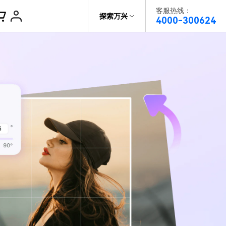
客服热线：
帮助中心
探索万兴
4000-300624
了解万兴
视频播放器
DVD刻录
科技
政企服务
视频分割
关于万兴
录屏工具
新闻中心
智能抠像
决方案
视频剪辑
加入我们
帮助中心