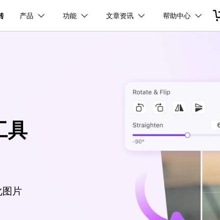
品
政企服务
新闻中心
关于万兴
产品
功能
文章资讯
帮助中心
加入我们
服务
解决方案
公司简介
新闻动态
投资者关系
行业应用
实用工具
视频合并
视频压缩
常见问题
视频编辑
使用指南
电脑录屏
技术参数
万兴优转 Windows版本
万兴优转 Mac版本
创业历程
活动专题
联系我们
用户
文档创意
数字文档
制造业
实用工具
互联网&
视频压缩
社会责任
供应商合作
商
创意绘图
交通运输
教育
万兴PDF
万兴恢复专家
免费下载
免费下载
免费下载
F
HDR 视频转换器
利器
秒会的全能PDF编辑神器
简单高效的数据管理软件
案例
视频创意
金融&银行
电力资源
印
追踪裁剪
万兴HiPDF
万兴易修
工具
维导图软件
一站式在线PDF解决方案
视频/照片修复一站式解
具箱
DVD刻录
免费下载
化图片
所有产品