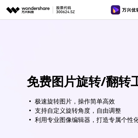
推荐产
AIGC数字创意
平台
视频裁剪
视频工具
格式转换
视频创意
绘图创意
企业
视频转换
AI 工具
代理
万兴剧厂
万兴图示
视频转GI
AI驱动的一站式精品影视内容创作平台
一站式办公绘图
客户
图片工具
视频去水
万兴喵影
万兴脑图
免费图片旋转/翻转
AI赋能，你也是剪辑大师
基于云的跨端思
音频工具
多功能工
万兴天幕
• 极速旋转图片，操作简单高效
一句话生成视频/图片/音乐
• 支持自定义旋转角度，自由调整
Wondershare SelfyzAI
• 利用专业图像编辑器，打造专属个性
让照片动起来