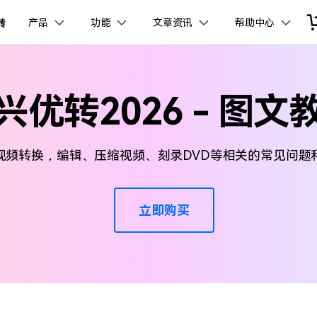
品
政企服务
新闻中心
关于万兴
产品
功能
文章资讯
帮助中心
加入我们
服务
解决方案
公司简介
新闻动态
投资者关系
行业应用
实用工具
视频合并
视频压缩
常见问题
视频编辑
使用指南
电脑录屏
技术参数
万兴优转 Windows版本
万兴优转 Mac版本
创业历程
活动专题
联系我们
兴优转2026 - 图文
用户
文档创意
数字文档
制造业
实用工具
互联网&
视频压缩
社会责任
供应商合作
商
创意绘图
交通运输
教育
万兴PDF
万兴恢复专家
免费下载
免费下载
免费下载
F
HDR 视频转换器
利器
秒会的全能PDF编辑神器
简单高效的数据管理软件
案例
视频创意
金融&银行
电力资源
视频转换，编辑、压缩视频、刻录DVD等相关的常见问题
印
追踪裁剪
万兴HiPDF
万兴易修
维导图软件
一站式在线PDF解决方案
视频/照片修复一站式解
具箱
DVD刻录
立即购买
免费下载
所有产品