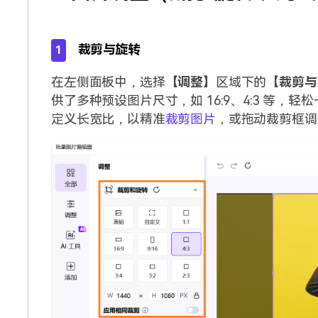
裁剪与旋转
1
在左侧面板中，选择【
调整
】区域下的【
裁剪与
供了多种预设图片尺寸，如 16:9、4:3 等
定义长宽比，以精准
裁剪图片
，或拖动裁剪框调