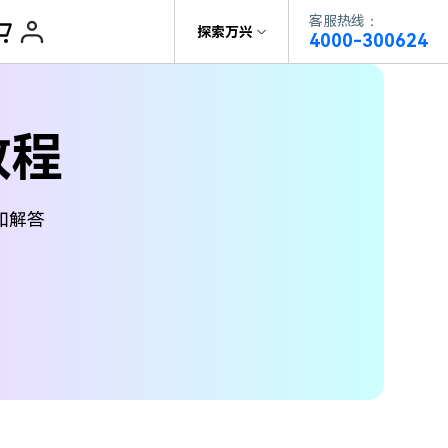
客服热线：
帮助中心
探索万兴
4000-300624
了解万兴
视频播放器
DVD刻录
教程
科技
政企服务
视频分割
关于万兴
录屏工具
和解答
新闻中心
智能抠像
决方案
视频剪辑
加入我们
帮助中心