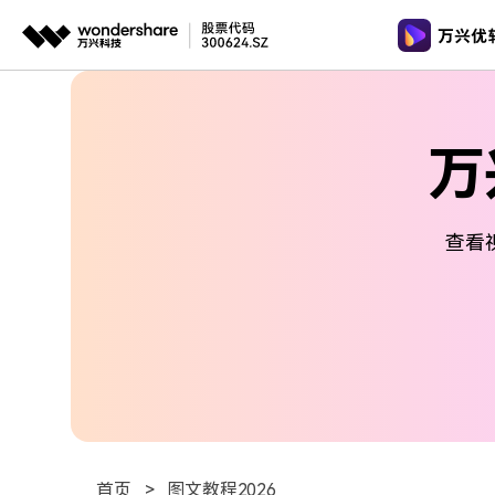
推荐产
AIGC数字创意
平台
视频裁剪
视频工具
格式转换
万
视频创意
绘图创意
企业
视频转换
AI 工具
代理
万兴剧厂
万兴图示
视频转GI
AI驱动的一站式精品影视内容创作平台
一站式办公绘图
客户
查看
图片工具
视频去水
万兴喵影
万兴脑图
AI赋能，你也是剪辑大师
基于云的跨端思
音频工具
多功能工
万兴天幕
一句话生成视频/图片/音乐
Wondershare SelfyzAI
让照片动起来
首页
>
图文教程2026