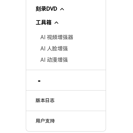
刻录DVD
工具箱
AI 视频增强器
AI 人脸增强
AI 动漫增强
AI 自动裁切
AI 智能裁剪
片头&片尾添加与删
除
版本日志
视频防抖动
用户支持
AI 智能总结