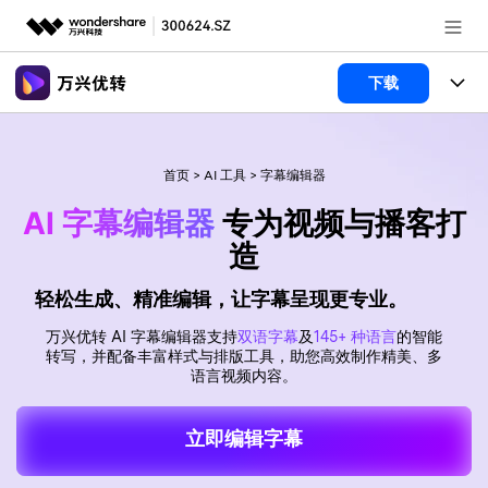
推荐产品
下载
AIGC数字创意
政企服务
产品
实用工具
首页
>
AI 工具
>
字幕编辑器
新闻中心
功能
AI 字幕编辑器
专为视频与播客打
关于万兴
文章资讯
视频裁剪
视频合并
造
视频工具
视频播放器
视频转换
轻松生成、精准编辑，让字幕呈现更专业。
加入我们
帮助中心
格式转换
AI 工具
视频压缩
视频分割
万兴优转 AI 字幕编辑器支持
双语字幕
及
145+ 种语言
的智能
视频转GIF
HDR 视频转换器
帮助中心
常见问题
转写，并配备丰富样式与排版工具，助您高效制作精美、多
视频压缩
图片工具
登录
立即购买
语言视频内容。
录屏工具
视频去水印
使用指南
追踪裁剪
智能抠像
视频编辑
音频工具
立即编辑字幕
客服热线：
4000-300624
多功能工具箱
DVD刻录
技术参数
电脑录屏