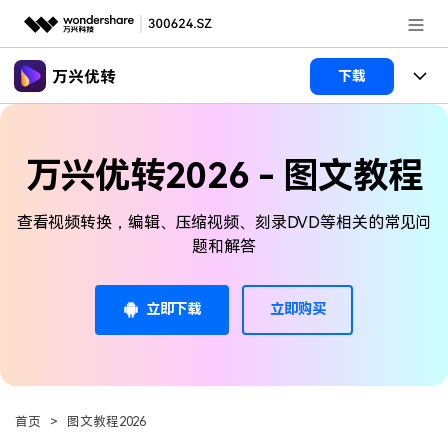
推荐产品
下载
AIGC数字创意
政企服务
产品
实用工具
万兴优转2026 - 图文教程
新闻中心
功能
查看视频转换，编辑、压缩视频、刻录DVD等相关的常见问
关于万兴
文章资讯
视频裁剪
视频合并
视频工具
题和解答
视频播放器
视频转换
加入我们
帮助中心
格式转换
AI 工具
视频压缩
视频分割
立即下载
立即购买
视频转GIF
HDR 视频转换器
帮助中心
常见问题
视频压缩
图片工具
登录
立即购买
录屏工具
视频去水印
使用指南
追踪裁剪
智能抠像
视频编辑
音频工具
客服热线：
4000-300624
多功能工具箱
DVD刻录
首页
>
图文教程2026
技术参数
电脑录屏