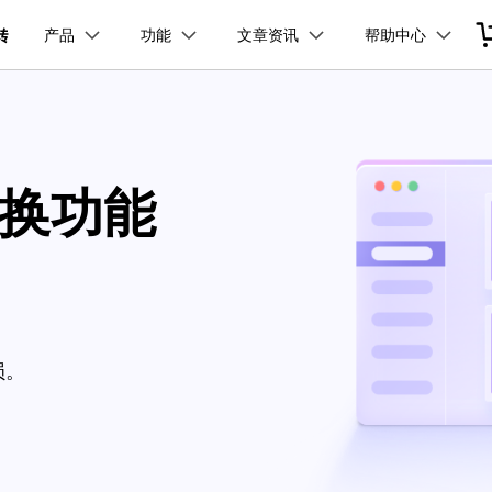
产品
功能
文章资讯
帮助中心
加入我们
品
政企服务
新闻中心
关于万兴
服务
解决方案
公司简介
新闻动态
投资者关系
行业应用
实用工具
视频合并
视频压缩
常见问题
视频编辑
使用指南
电脑录屏
技术参数
万兴优转 Windows版本
万兴优转 Mac版本
创业历程
活动专题
联系我们
用户
文档创意
数字文档
制造业
实用工具
互联网&
视频压缩
社会责任
供应商合作
转换功能
商
创意绘图
交通运输
教育
万兴PDF
万兴恢复专家
免费下载
免费下载
免费下载
F
HDR 视频转换器
利器
秒会的全能PDF编辑神器
简单高效的数据管理软件
案例
视频创意
金融&银行
电力资源
印
追踪裁剪
万兴HiPDF
万兴易修
维导图软件
一站式在线PDF解决方案
视频/照片修复一站式解
具箱
DVD刻录
损。
免费下载
所有产品