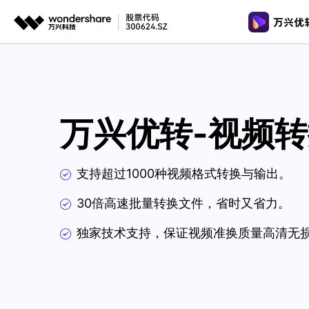
推荐产
AIGC数字创意
平台
视频裁剪
视频工具
格式转换
视频创意
绘图创意
企业
视频转换
万兴优转-视频
AI 工具
代理
万兴剧厂
万兴图示
视频转GI
AI驱动的一站式精品影视内容创作平台
一站式办公绘图
客户
图片工具
视频去水
万兴喵影
万兴脑图
支持超过1000种视频格式转换与输出。
AI赋能，你也是剪辑大师
基于云的跨端思
音频工具
多功能工
30倍高速批量转换文件，省时又省力。
万兴天幕
一句话生成视频/图片/音乐
独家技术支持，保证视频准换质量高清无
Wondershare SelfyzAI
让照片动起来