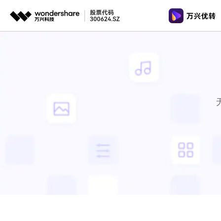
推荐产
AIGC数字创意
平台
视频裁剪
视频工具
格式转换
视频创意
绘图创意
企业
视频转换
AI 工具
代理
万兴剧厂
万兴图示
视频转GI
AI驱动的一站式精品影视内容创作平台
一站式办公绘图
客户
图片工具
视频去水
万兴喵影
万兴脑图
AI赋能，你也是剪辑大师
基于云的跨端思
音频工具
多功能工
万兴天幕
一句话生成视频/图片/音乐
Wondershare SelfyzAI
让照片动起来