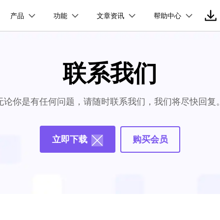
产品
功能
文章资讯
帮助中心
加入我们
品
政企服务
新闻中心
关于万兴
服务
解决方案
公司简介
新闻动态
投资者关系
行业应用
实用工具
视频合并
视频压缩
常见问题
视频编辑
使用指南
电脑录屏
技术参数
万兴优转 Windows版本
万兴优转 Mac版本
创业历程
活动专题
联系我们
联系我们
用户
文档创意
数字文档
制造业
实用工具
互联网&
视频压缩
社会责任
供应商合作
商
创意绘图
交通运输
教育
万兴PDF
万兴恢复专家
免费下载
免费下载
免费下载
F
HDR 视频转换器
利器
秒会的全能PDF编辑神器
简单高效的数据管理软件
无论你是有任何问题，请随时联系我们，我们将尽快回复
案例
视频创意
金融&银行
电力资源
印
追踪裁剪
万兴HiPDF
万兴易修
维导图软件
一站式在线PDF解决方案
视频/照片修复一站式解
具箱
DVD刻录
立即下载
购买会员
免费下载
所有产品