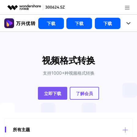
推荐产品
下载
下载
下载
AIGC数字创意
政企服务
产品
实用工具
新闻中心
功能
视频格式转换
免费下载
关于万兴
视频裁剪
视频合并
文章资讯
视频工具
支持1000+种视频格式转换
视频播放器
视频转换
加入我们
帮助中心
格式转换
AI 工具
视频压缩
视频分割
立即下载
了解会员
视频转GIF
HDR 视频转换器
帮助中心
常见问题
视频压缩
图片工具
登录
立即购买
录屏工具
视频去水印
使用指南
追踪裁剪
智能抠像
视频编辑
音频工具
客服热线：
4000-300624
多功能工具箱
DVD刻录
所有主题
技术参数
电脑录屏