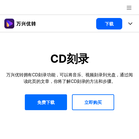
推荐产品
下载
AIGC数字创意
政企服务
产品
实用工具
新闻中心
CD刻录
功能
关于万兴
视频裁剪
视频合并
文章资讯
视频工具
万兴优转拥有CD刻录功能，可以将音乐、视频刻录到光盘，通过阅
视频播放器
视频转换
读此页的文章，你将了解CD刻录的方法和步骤。
加入我们
帮助中心
格式转换
AI 工具
视频压缩
视频分割
视频转GIF
HDR 视频转换器
帮助中心
常见问题
免费下载
立即购买
视频压缩
图片工具
登录
立即购买
录屏工具
视频去水印
使用指南
追踪裁剪
智能抠像
视频编辑
音频工具
客服热线：
4000-300624
多功能工具箱
DVD刻录
技术参数
电脑录屏