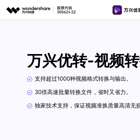
推荐产
AIGC数字创意
平台
视频裁剪
视频工具
格式转换
视频创意
绘图创意
企业
视频转换
万兴优转-视频
AI 工具
代理
万兴剧厂
万兴图示
视频转GI
AI驱动的一站式精品影视内容创作平台
一站式办公绘图
客户
图片工具
视频去水
万兴喵影
万兴脑图
支持超过1000种视频格式转换与输出。
AI赋能，你也是剪辑大师
基于云的跨端思
音频工具
多功能工
30倍高速批量转换文件，省时又省力。
万兴天幕
一句话生成视频/图片/音乐
独家技术支持，保证视频准换质量高清无
Wondershare SelfyzAI
让照片动起来