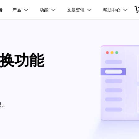
产品
功能
文章资讯
帮助中心
加入我们
品
政企服务
新闻中心
关于万兴
服务
解决方案
公司简介
新闻动态
投资者关系
行业应用
实用工具
视频合并
视频压缩
常见问题
视频编辑
使用指南
电脑录屏
技术参数
万兴优转 Windows版本
万兴优转 Mac版本
创业历程
活动专题
联系我们
用户
文档创意
数字文档
制造业
实用工具
互联网&
视频压缩
社会责任
供应商合作
转换功能
商
创意绘图
交通运输
教育
万兴PDF
万兴恢复专家
免费下载
免费下载
免费下载
F
HDR 视频转换器
利器
秒会的全能PDF编辑神器
简单高效的数据管理软件
案例
视频创意
金融&银行
电力资源
印
追踪裁剪
万兴HiPDF
万兴易修
维导图软件
一站式在线PDF解决方案
视频/照片修复一站式解
具箱
DVD刻录
损。
免费下载
所有产品