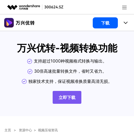
推荐产品
下载
AIGC数字创意
政企服务
产品
万兴优转-视频转换功能
实用工具
新闻中心
功能
支持超过1000种视频格式转换与输出。
关于万兴
视频裁剪
视频合并
文章资讯
30倍高速批量转换文件，省时又省力。
视频工具
视频播放器
视频转换
独家技术支持，保证视频准换质量高清无损。
加入我们
帮助中心
格式转换
AI 工具
视频压缩
视频分割
视频转GIF
HDR 视频转换器
帮助中心
立即下载
常见问题
视频压缩
图片工具
登录
立即购买
录屏工具
视频去水印
使用指南
追踪裁剪
智能抠像
视频编辑
音频工具
客服热线：
4000-300624
多功能工具箱
DVD刻录
主页
>
资源中心
>
视频压缩资讯
技术参数
电脑录屏