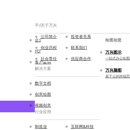
平台服务
AIGC数字创意
关于万兴
公司简介
投资者关系
企业用户
视频创意
绘图创意
创业历程
联系我们
代理商
万兴剧厂
万兴图示
AI驱动的一站式精品影视内容创作平
社会责任
供应商合作
一站式办公绘图
客户案例
台
解决方案
万兴脑图
万兴喵影
基于云的跨端思
AI赋能，你也是剪辑大师
数字文档
万兴天幕
创意绘图
一句话生成视频/图片/音乐
视频创意
行业应用
Wondershare SelfyzAI
让照片动起来
实用工具
制造业
互联网&科技